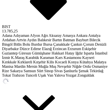
BIST
13.785,25
Adana
Adıyaman
Afyon
Ağrı
Aksaray
Amasya
Ankara
Antalya
Ardahan
Artvin
Aydın
Balıkesir
Bartın
Batman
Bayburt
Bilecik
Bingöl
Bitlis
Bolu
Burdur
Bursa
Çanakkale
Çankırı
Çorum
Denizli
Diyarbakır
Düzce
Edirne
Elazığ
Erzincan
Erzurum
Eskişehir
Gaziantep
Giresun
Gümüşhane
Hakkari
Hatay
Iğdır
Isparta
İstanbul
İzmir
K.Maraş
Karabük
Karaman
Kars
Kastamonu
Kayseri
Kırıkkale
Kırklareli
Kırşehir
Kilis
Kocaeli
Konya
Kütahya
Malatya
Manisa
Mardin
Mersin
Muğla
Muş
Nevşehir
Niğde
Ordu
Osmaniye
Rize
Sakarya
Samsun
Siirt
Sinop
Sivas
Şanlıurfa
Şırnak
Tekirdağ
Tokat
Trabzon
Tunceli
Uşak
Van
Yalova
Yozgat
Zonguldak