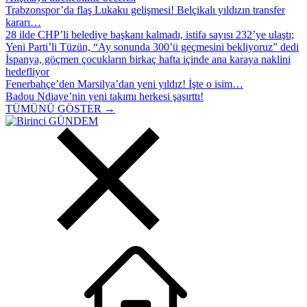
Trabzonspor’da flaş Lukaku gelişmesi! Belçikalı yıldızın transfer
kararı…
28 ilde CHP’li belediye başkanı kalmadı, istifa sayısı 232’ye ulaştı;
Yeni Parti’li Tüzün, “Ay sonunda 300’ü geçmesini bekliyoruz” dedi
İspanya, göçmen çocukların birkaç hafta içinde ana karaya naklini
hedefliyor
Fenerbahçe’den Marsilya’dan yeni yıldız! İşte o isim…
Badou Ndiaye’nin yeni takımı herkesi şaşırttı!
TÜMÜNÜ GÖSTER →