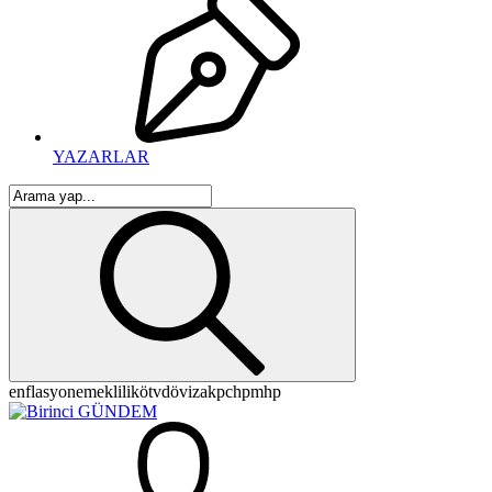
YAZARLAR
enflasyon
emeklilik
ötv
döviz
akp
chp
mhp