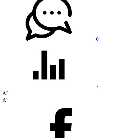
0
7
+
A
-
A