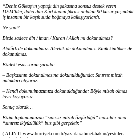
“Deniz Göktaş’ın yaptığı din şakasına sonsuz destek veren
DEM’liler, daha dün Kürt kadını fıkrası anlatan 90 küsur yaşındaki
iş insanını bir kaşık suda boğmaya kalkışıyorlardı.
Ne yani?
Bizde sadece din / iman / Kuran / Allah mı dokunulmaz?
Atatürk de dokunulmaz. Alevilik de dokunulmaz. Etnik kimlikler de
dokunulmaz.
Bizdeki esas sorun şurada:
– Başkasının dokunulmazına dokunulduğunda: Sınırsız mizah
nutukları atıyoruz.
– Kendi dokunulmazımıza dokunulduğunda: Böyle mizah olmaz
tavrı koyuyoruz.
Sonuç olarak…
Bizim toplumumuzda “sınırsız mizah özgürlüğü” masaldır ama
“sınırsız ikiyüzlülük” buz gibi gerçektir.”
( ALINTI www.hurriyet.com.tr/yazarlar/ahmet-hakan/yesinler-