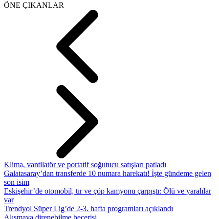
ÖNE ÇIKANLAR
Klima, vantilatör ve portatif soğutucu satışları patladı
Galatasaray’dan transferde 10 numara harekatı! İşte gündeme gelen
son isim
Eskişehir’de otomobil, tır ve çöp kamyonu çarpıştı: Ölü ve yaralılar
var
Trendyol Süper Lig’de 2-3. hafta programları açıklandı
Alışmaya direnebilme becerisi