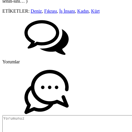
senin-sini… )
ETİKETLER:
Deniz
,
Fıkrası
,
İş İnsanı
,
Kadın
,
Kürt
Yorumlar