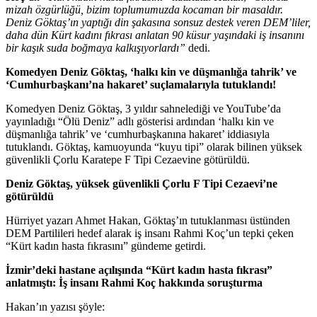
mizah özgürlüğü, bizim toplumumuzda kocaman bir masaldır.
Deniz Göktaş’ın yaptığı din şakasına sonsuz destek veren DEM’liler,
daha dün Kürt kadını fıkrası anlatan 90 küsur yaşındaki iş insanını
bir kaşık suda boğmaya kalkışıyorlardı”
dedi.
Komedyen Deniz Göktaş, ‘halkı kin ve düşmanlığa tahrik’ ve
‘Cumhurbaşkanı’na hakaret’ suçlamalarıyla tutuklandı!
Komedyen Deniz Göktaş, 3 yıldır sahnelediği ve YouTube’da
yayınladığı “Ölü Deniz” adlı gösterisi ardından ‘halkı kin ve
düşmanlığa tahrik’ ve ‘cumhurbaşkanına hakaret’ iddiasıyla
tutuklandı. Göktaş, kamuoyunda “kuyu tipi” olarak bilinen yüksek
güvenlikli Çorlu Karatepe F Tipi Cezaevine götürüldü.
Deniz Göktaş, yüksek güvenlikli Çorlu F Tipi Cezaevi’ne
götürüldü
Hürriyet yazarı Ahmet Hakan, Göktaş’ın tutuklanması üstünden
DEM Partilileri hedef alarak iş insanı Rahmi Koç’un tepki çeken
“Kürt kadın hasta fıkrasını” gündeme getirdi.
İzmir’deki hastane açılışında “Kürt kadın hasta fıkrası”
anlatmıştı: İş insanı Rahmi Koç hakkında soruşturma
Hakan’ın yazısı şöyle: