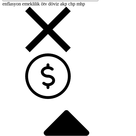
enflasyon
emeklilik
ötv
döviz
akp
chp
mhp