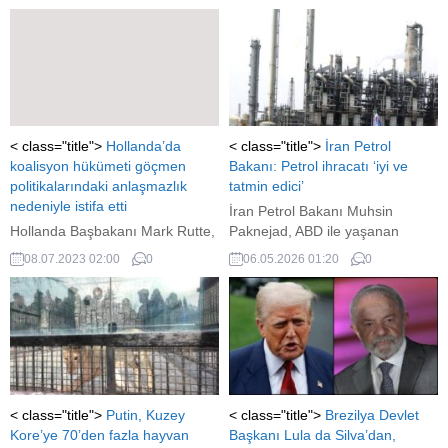
Silahlı Kuvvetleri'nin mevzileri ve
Zelenskiy'in Rusya ile
askeri tesislerini tesirli bir şekilde
müzakereleri reddederek büyük
vurmaya sürdüğünü, Ukrayna
yanılgı yaptığını belirtti.
ordusunun yakında tüm saldırı
ve savaş yeteneğini
kaybedeceğini belirtti.
< class="title">
Hollanda’da
< class="title">
İran Petrol
koalisyon hükümeti göçmen
Bakanı: Petrol ihracatı ‘iyi ve
politikalarındaki anlaşmazlık
tatmin edici’
nedeniyle istifa etti
İran Petrol Bakanı Muhsin
Hollanda Başbakanı Mark Rutte,
Paknejad, ABD ile yaşanan
dört partiden oluşan koalisyon
çatışmaya rağmen İran’ın petrol
08.07.2023 02:00
0
06.05.2026 01:20
0
hükümetinin istifa ettiğini
ihracatının azalmadığını ve “iyi,
açıkladı.
tatmin edici” seviyede sürdüğünü
açıkladı
< class="title">
Putin, Kuzey
< class="title">
Brezilya Devlet
Kore’ye 70’den fazla hayvan
Başkanı Lula da Silva’dan,