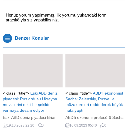
Henüz yorum yapılmamış. İlk yorumu yukarıdaki form
aracılığıyla siz yapabilirsiniz.
Benzer Konular
< class="title">
Eski ABD deniz
< class="title">
ABD’li ekonomist
piyadesi: Rus ordusu Ukrayna
Sachs: Zelenskiy, Rusya ile
mevzilerini etkili bir şekilde
müzakereleri reddederek büyük
vurmaya devam ediyor
hata yaptı
Eski ABD deniz piyadesi Brian
ABD’li ekonomi profesörü Sachs,
Berletic, Rus ordusunun Ukrayna
Ukrayna Devlet Başkanı
19.10.2023 22:20
0
16.09.2023 05:40
0