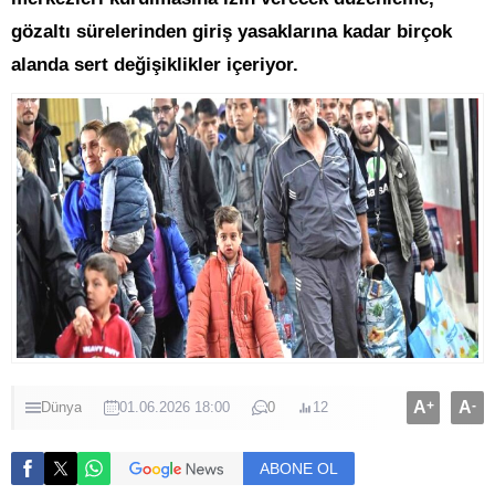
gözaltı sürelerinden giriş yasaklarına kadar birçok
alanda sert değişiklikler içeriyor.
A
+
A
-
Dünya
01.06.2026 18:00
0
12
ABONE OL