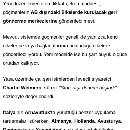
Yeni düzenlemenin en dikkat çeken maddesi,
göçmenlerin
AB dışındaki ülkelerde kurulacak geri
gönderme merkezlerine
gönderilebilmesi.
Mevcut sistemde göçmenler genellikle yalnızca kendi
ülkelerine veya bağlantılarının bulunduğu ülkelere
gönderilebiliyordu. Yeni modelde ise bu şart büyük ölçüde
ortadan kalkıyor.
Yasa üzerinde çalışan isimlerden İsveçli siyasetçi
Charlie Weimers
, süreci
“Sınır dışı dönemi başladı”
sözleriyle değerlendirdi.
İtalya
‘nın
Arnavutluk
‘ta yürüttüğü benzer uygulama
tartışmaları sürerken,
Almanya
,
Hollanda
,
Avusturya
,
Danimarka
ve
Yunanistan
‘ın da olası ortak ülkeler