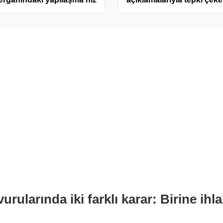
ndı: 12 bin konut yolda
imam Mehmet Şükrü
Dörtbudak’a kınama ve p
cezası verildi
arında iki farklı karar: Birine ihlal