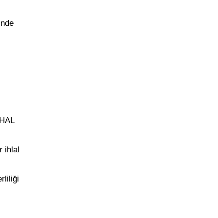
inde
OHAL
 ihlal
liliği