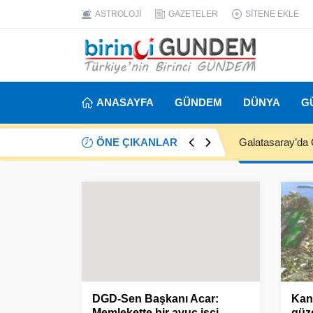
ASTROLOJİ
GAZETELER
SİTENE EKLE
ANASAYFA
GÜNDEM
DÜNYA
G
ÖNE ÇIKANLAR
Galatasaray’da 
DGD-Sen Başkanı Acar:
Kan
Memlekette bir avuç işçi
güz