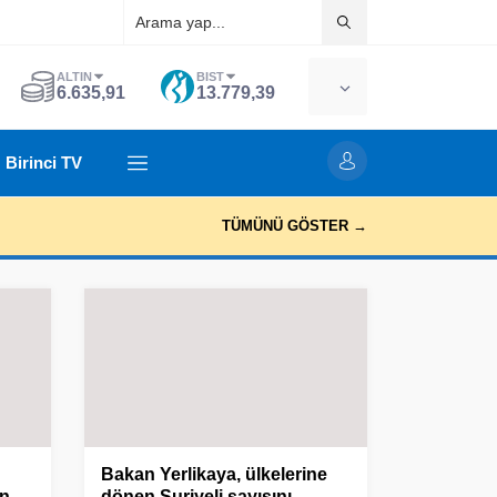
ALTIN
BIST
6.635,91
13.779,39
Birinci TV
TÜMÜNÜ GÖSTER →
Bakan Yerlikaya, ülkelerine
en
dönen Suriyeli sayısını