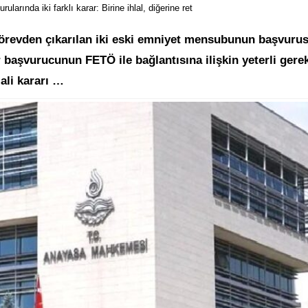
rında iki farklı karar: Birine ihlal, diğerine ret
revden çıkarılan iki eski emniyet mensubunun başvuru
r başvurucunun FETÖ ile bağlantısına ilişkin yeterli gere
ali kararı …