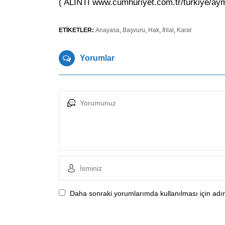
( ALINTI www.cumhuriyet.com.tr/turkiye/ay
ETİKETLER:
Anayasa
,
Başvuru
,
Hak
,
İhlal
,
Karar
Yorumlar
Daha sonraki yorumlarımda kullanılması için adım