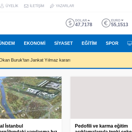
ÜYELİK
İLETİŞİM
YAZARLAR
DOLAR
EURO
47,7178
55,1513
ÜNDEM
EKONOMİ
SİYASET
EĞİTİM
SPOR
Okan Buruk’tan Jankat Yılmaz kararı
al İstanbul
Pedofili ve karma eğitim
ergâhındaki yapılaşma hız
açıklamalarıyla tepki çek