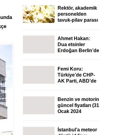
Rektör, akademik
personelden
sunda
tavuk-pilav parası
kçe
istedi
Ahmet Hakan:
Dua etsinler
Erdoğan Berlin’de
o kadar da
acımasız değildi
Femi Koru:
Türkiye’de CHP-
AK Parti, ABD’de
Cumhuriyetçiler
ile Demokratlar; iki
ülkedeki
Benzin ve motorin
seçimlerin
güncel fiyatları (31
heyecanı benzer
Ocak 2024
akaryakıt fiyatları)
İstanbul’a meteor