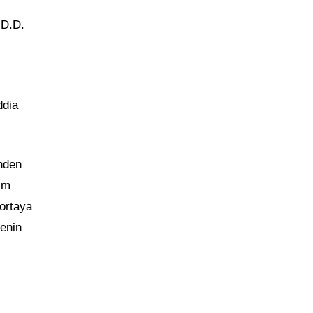
 D.D.
.
ddia
nden
im
 ortaya
enin