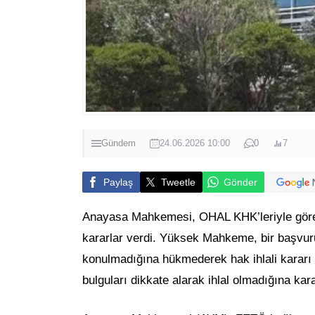
Gündem
24.06.2026 10:00
0
7
Paylaş
Tweetle
Gönder
Anayasa Mahkemesi, OHAL KHK’leriyle görev
kararlar verdi. Yüksek Mahkeme, bir başvuru
konulmadığına hükmederek hak ihlali kararı
bulguları dikkate alarak ihlal olmadığına kara