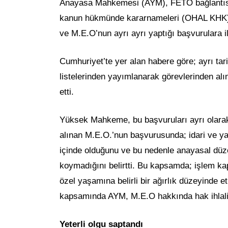
Anayasa Mahkemesi (AYM), FETÖ bağlantısı
kanun hükmünde kararnameleri (OHAL KHK)” k
ve M.E.O’nun ayrı ayrı yaptığı başvurulara i
Cumhuriyet’te yer alan habere göre; ayrı ta
listelerinden yayımlanarak görevlerinden alın
etti.
Yüksek Mahkeme, bu başvuruları ayrı olara
alınan M.E.O.’nun başvurusunda; idari ve ya
içinde olduğunu ve bu nedenle anayasal düzen
koymadığını belirtti. Bu kapsamda; işlem 
özel yaşamına belirli bir ağırlık düzeyinde 
kapsamında AYM, M.E.O hakkında hak ihlali
Yeterli olgu saptandı