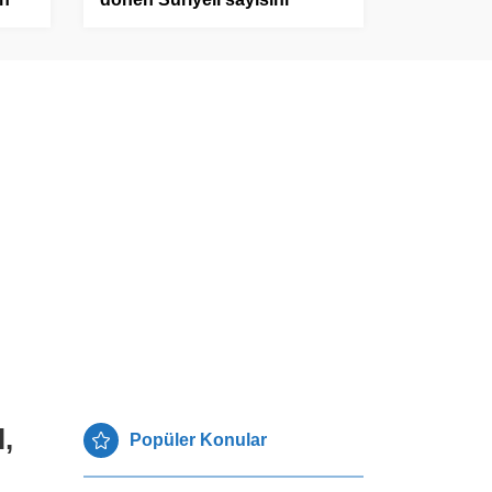
açıkladı
ara
,
Popüler Konular