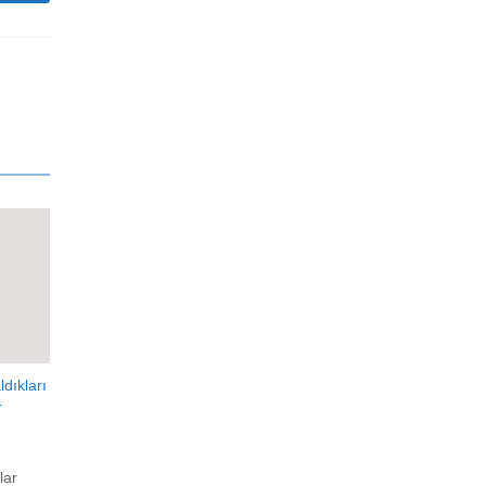
dıkları
r
lar