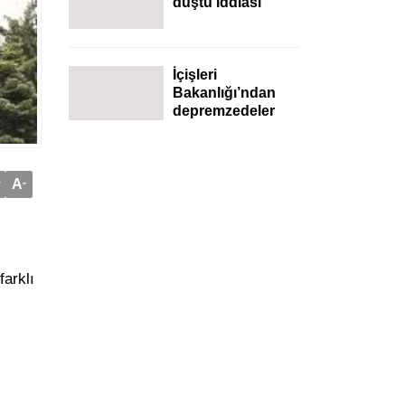
düştü iddiası
İçişleri
Bakanlığı’ndan
depremzedeler
için ‘adres
işlemleri’
açıklaması
+
A
-
arklı