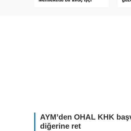
direniyor, başka da direnen
kaza
göremezsiniz
AYM’den OHAL KHK başvurul
diğerine ret