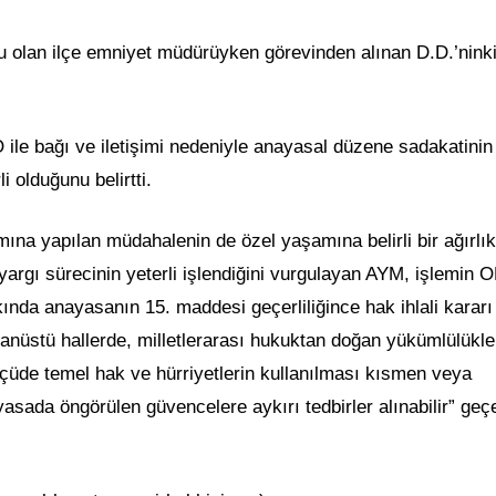
 olan ilçe emniyet müdürüyken görevinden alınan D.D.’nink
le bağı ve iletişimi nedeniyle anayasal düzene sadakatinin
i olduğunu belirtti.
ına yapılan müdahalenin de özel yaşamına belirli bir ağırlık
 yargı sürecinin yeterli işlendiğini vurgulayan AYM, işlemin 
ında anayasanın 15. maddesi geçerliliğince hak ihlali kararı
üstü hallerde, milletlerarası hukuktan doğan yükümlülükler
çüde temel hak ve hürriyetlerin kullanılması kısmen veya
sada öngörülen güvencelere aykırı tedbirler alınabilir” geçer