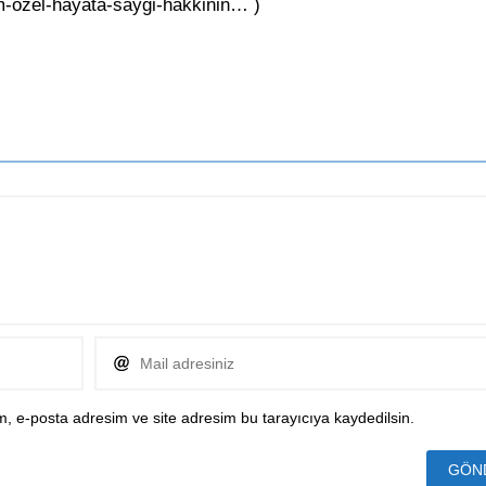
m-ozel-hayata-saygi-hakkinin… )
, e-posta adresim ve site adresim bu tarayıcıya kaydedilsin.