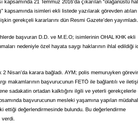
 kapsamında 21 Temmuz 2016’da çıkarılan “olağanüstü hal
apsamında isimleri ekli listede yazılarak görevden atılan
lişkin gerekçeli kararlarını dün Resmi Gazete’den yayımladı
rihlerde başvuran D.D. ve M.E.O; isimlerinin OHAL KHK ekli
maları nedeniyle özel hayata saygı haklarının ihlal edildiği i
k 2 Nisan’da karara bağladı. AYM; polis memuruyken görevi
rgı makamlarının başvurucunun FETÖ ile bağlantılı ve iletiş
e sadakatin ortadan kalktığını ilgili ve yeterli gerekçelerle
kapsamında başvurucunun mesleki yaşamına yapılan müdahal
etki ettiği değerlendirmesinde bulundu. Bu değerlendirme
 verdi.