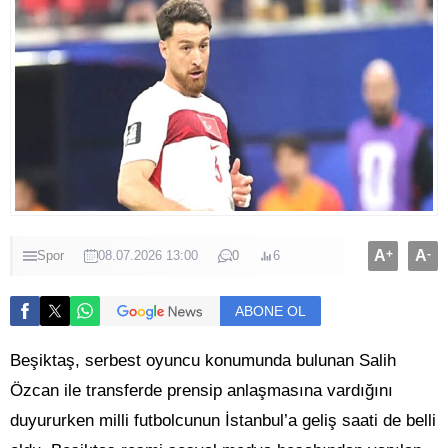
A
+
A
-
Spor
08.07.2026 13:00
0
6
ABONE OL
Beşiktaş, serbest oyuncu konumunda bulunan Salih
Özcan ile transferde prensip anlaşmasına vardığını
duyururken milli futbolcunun İstanbul’a geliş saati de belli