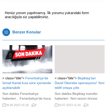
Henüz yorum yapılmamış. İlk yorumu yukarıdaki form
aracılığıyla siz yapabilirsiniz.
Benzer Konular
< class="title">
Fenerbahçe’de
< class="title">
Beşiktaş’tan
İsmail Kartal kısa süre içerisinde
David Okereke operasyonu! Yeni
açıklanabilir
teklif ortaya çıktı
Son dakika Fenerbahçe
Son dakika Beşiktaş transfer
haberleri... Fenerbahçe'de hoca
haberleri: Yeni sezon öncesi
meçhullüğü son buluyor. A
takımını Daniel Amartey ve Jean
26.06.2023 15:18
0
26.07.2023 11:20
0