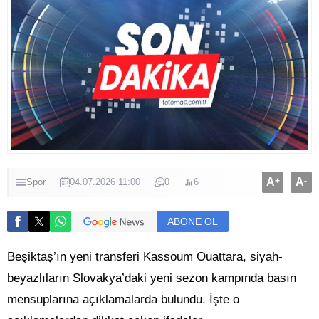
A
+
A
-
Spor
04.07.2026 11:00
0
6
ABONE OL
Beşiktaş’ın yeni transferi Kassoum Ouattara, siyah-
beyazlıların Slovakya’daki yeni sezon kampında basın
mensuplarına açıklamalarda bulundu. İşte o