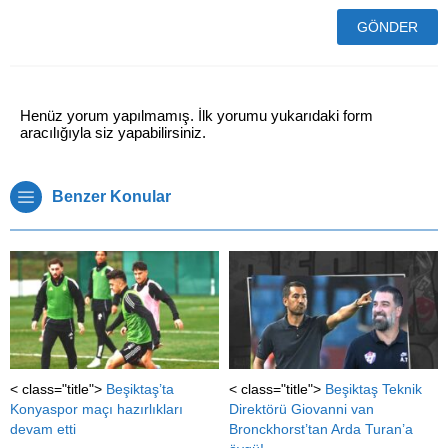
Henüz yorum yapılmamış. İlk yorumu yukarıdaki form
aracılığıyla siz yapabilirsiniz.
Benzer Konular
< class="title">
Beşiktaş’ta
< class="title">
Beşiktaş Teknik
Konyaspor maçı hazırlıkları
Direktörü Giovanni van
devam etti
Bronckhorst’tan Arda Turan’a