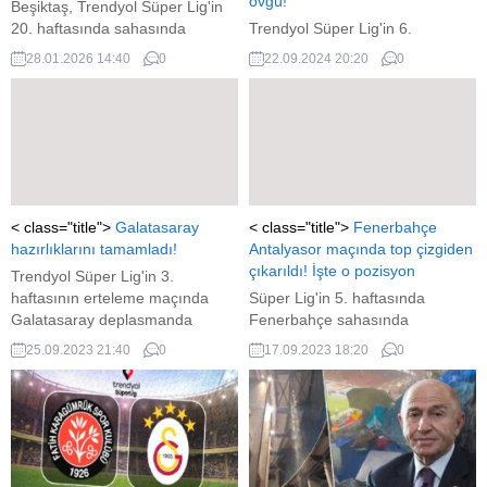
övgü!
Beşiktaş, Trendyol Süper Lig'in
20. haftasında sahasında
Trendyol Süper Lig'in 6.
Konyaspor ile oynayacağı
haftasında Beşiktaş evinde
28.01.2026 14:40
0
22.09.2024 20:20
0
karşılaşmanın hazırlıklarına bu
Eyüpspor'u konuk ediyor. Siyah
sabah yaptığı antrenmanla
beyazlıların teknik yöneticisi
devam etti.
Giovanni van Bronckhorst
müsabaka öncesi açıklamalar
yaptı. İşte ayrıntılar...
< class="title">
Galatasaray
< class="title">
Fenerbahçe
hazırlıklarını tamamladı!
Antalyasor maçında top çizgiden
çıkarıldı! İşte o pozisyon
Trendyol Süper Lig'in 3.
haftasının erteleme maçında
Süper Lig'in 5. haftasında
Galatasaray deplasmanda
Fenerbahçe sahasında
İstanbulspor'a konuk olacak.
Antalyaspor'u konuk etti.
25.09.2023 21:40
0
17.09.2023 18:20
0
Sarı kırmızılılar maçın
Mücadelenin ilk dakikalarında
hazırlıklarını tamamladı.
Fenerbahçe'den Serdar Aziz son
anda Antalyaspor'un golünü
çizgiden çıkarttı. İşte o
pozisyon...