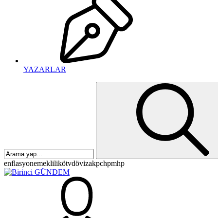
YAZARLAR
enflasyon
emeklilik
ötv
döviz
akp
chp
mhp