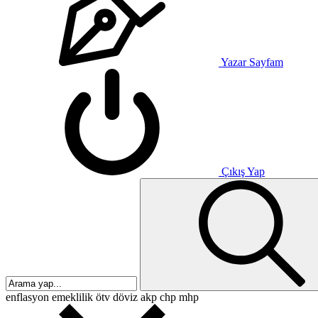
Yazar Sayfam
Çıkış Yap
enflasyon
emeklilik
ötv
döviz
akp
chp
mhp