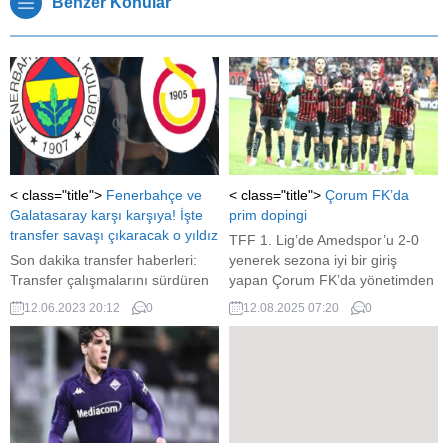
Benzer Konular
< class="title">
Fenerbahçe ve
< class="title">
Çorum FK’da
Galatasaray karşı karşıya! İşte
prim dopingi
transfer savaşı çıkaracak o yıldız
TFF 1. Lig’de Amedspor’u 2-0
Son dakika transfer haberleri:
yenerek sezona iyi bir giriş
Transfer çalışmalarını sürdüren
yapan Çorum FK’da yönetimden
Galatasaray ve Fenerbahçe için
futbolculara müjde geldi.
12.06.2023 20:12
0
12.08.2025 07:20
0
flaş bir iddia ortaya attı. Fransız
basınında çıkan göre; iki ezeli
rakip, PSG'nin orta saha
oyuncusu için karşı karşıya geldi.
Oyuncunun vakitte Milan'ın da
listesinde olduğu belirtildi. İşte
ayrıntılar... (fotomac.com.tr / DIŞ