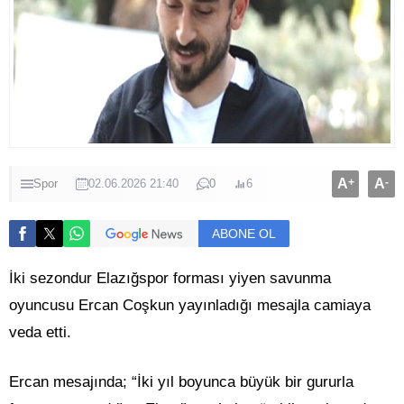
A
+
A
-
Spor
02.06.2026 21:40
0
6
ABONE OL
İki sezondur Elazığspor forması yiyen savunma
oyuncusu Ercan Coşkun yayınladığı mesajla camiaya
veda etti.
Ercan mesajında; “İki yıl boyunca büyük bir gururla