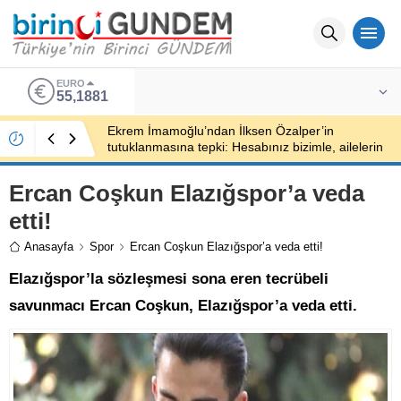
EURO
55,1881
Ekrem İmamoğlu’ndan İlksen Özalper’in
tutuklanmasına tepki: Hesabınız bizimle, ailelerin
peşini bırakın
Ercan Coşkun Elazığspor’a veda
etti!
Anasayfa
Spor
Ercan Coşkun Elazığspor’a veda etti!
Elazığspor’la sözleşmesi sona eren tecrübeli
savunmacı Ercan Coşkun, Elazığspor’a veda etti.