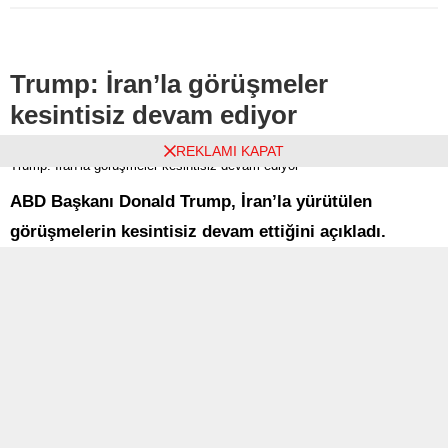
futbolseverler tarafından
maçın akabinde rövanş
merakla araştırılıyor. Sarı-
müsabakasında sahasında
lacivertliler, Kadıköy’de
Young Boys'u konuk ediyor.
Kasımpaşa’yı konuk edecek.
Okan Buruk'un öğrencileri
Trump: İran’la görüşmeler
avantajlı bir skorla Devler Ligi'ne
gitmek istiyor. Bu maçı
kesintisiz devam ediyor
haberimizden canlı olarak
izleyebilirsiniz...
Anasayfa
Dünya
REKLAMI KAPAT
Trump: İran’la görüşmeler kesintisiz devam ediyor
ABD Başkanı Donald Trump, İran’la yürütülen
görüşmelerin kesintisiz devam ettiğini açıkladı.
Trump, ABD ve İran arasındaki temasların durduğuna
yönelik iddiaların gerçeği yansıtmadığını belirtti.