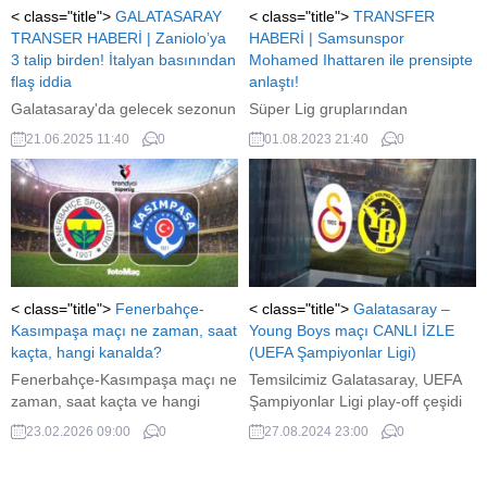
HABERLER)
< class="title">
GALATASARAY
< class="title">
TRANSFER
TRANSER HABERİ | Zaniolo’ya
HABERİ | Samsunspor
3 talip birden! İtalyan basınından
Mohamed Ihattaren ile prensipte
flaş iddia
anlaştı!
Galatasaray'da gelecek sezonun
Süper Lig gruplarından
kadro planlaması başladı.
Samsunspor'da transferde flaş
21.06.2025 11:40
0
01.08.2023 21:40
0
Bonservisi sarı-kırmızılılarda
gelişmeler yaşanıyor.
olan ancak farklı takımlarda
Samsunspor son olarak geçen
kiralık olarak forma giyen
sezon Juventus'ta forma terleten
futbolcuların geleceği merak
Mohamed Ihattaren ile prensipte
edilirken sona eren sezonun ilk
anlaştı. İşte ayrıntılar...
yarısını Atalanta'da ikinci yarısını
ise Fiorentina'da kiralık olarak
geçiren Nicolo Zaniolo hakkında
< class="title">
Fenerbahçe-
< class="title">
Galatasaray –
önemli bir transfer gelişmesi
Kasımpaşa maçı ne zaman, saat
Young Boys maçı CANLI İZLE
yaşandı. İtalyan basınında yer
kaçta, hangi kanalda?
(UEFA Şampiyonlar Ligi)
alan o habere göre Zaniolo'ya
Fenerbahçe-Kasımpaşa maçı ne
Temsilcimiz Galatasaray, UEFA
3...
zaman, saat kaçta ve hangi
Şampiyonlar Ligi play-off çeşidi
kanalda yayınlanacak? Trendyol
rövanş maçında hayli kritik
23.02.2026 09:00
0
27.08.2024 23:00
0
Süper Lig’in 23. haftasında
birmüsabakaya çıkıyor. Sarı-
oynanacak kritik mücadele
kırmızılılar 3-2 kaybettiği ilk