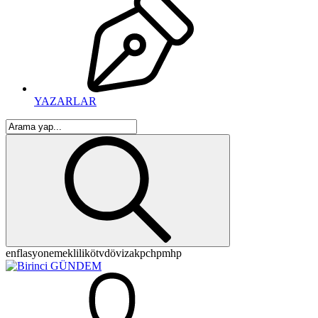
YAZARLAR
enflasyon
emeklilik
ötv
döviz
akp
chp
mhp