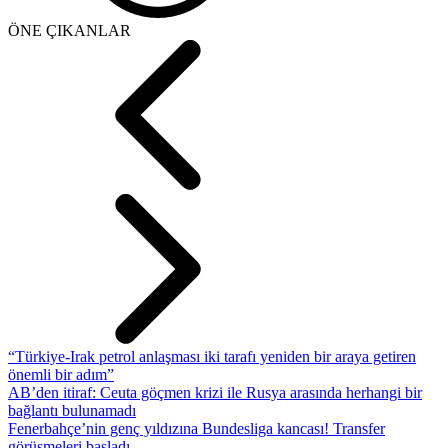
ÖNE ÇIKANLAR
“Türkiye-Irak petrol anlaşması iki tarafı yeniden bir araya getiren
önemli bir adım”
AB’den itiraf: Ceuta göçmen krizi ile Rusya arasında herhangi bir
bağlantı bulunamadı
Fenerbahçe’nin genç yıldızına Bundesliga kancası! Transfer
görüşmeleri başladı