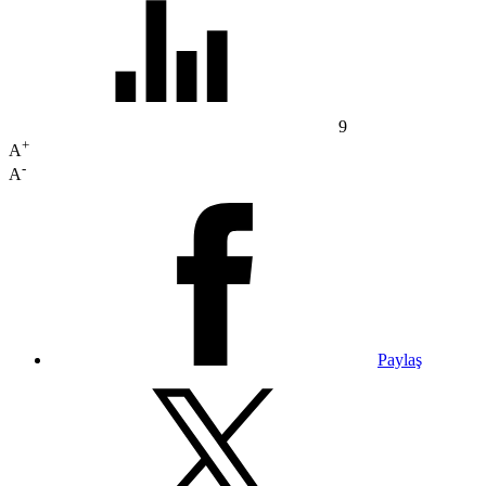
9
+
A
-
A
Paylaş