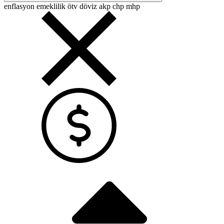
enflasyon
emeklilik
ötv
döviz
akp
chp
mhp