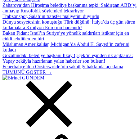
Zaharova’dan Hiroşima belediye başkanına tepki: Saldırgan ABD’yi
anmayıp Rusofobik söylemleri tekrarlıyor
Trabzonspor, Salah’ın transfer maliyetini duyurdu
Dünya sosyetesinin konuştuğu Türk düğünü: İtalya’da üç gün süren
kutlamalara 3 milyon Euro mu harcandı?
Bakan Fidan: İsrail’in Suriye’ye yönelik saldırıları istikrar için en
ciddi tehditlerden biri
Müslüman Amerikalılar, Michigan’da Abdul El-Sayed’in zaferini
kutladı
Gözaltındaki belediye başkanı İlkay Çiçek’in eşinden ilk açıklama:
Yapay zekâyla hazırlanan yalan haberler son bulsun!
Fenerbahçe’den Oosterwolde’nin sakatlığı hakkında açıklama
TÜMÜNÜ GÖSTER →