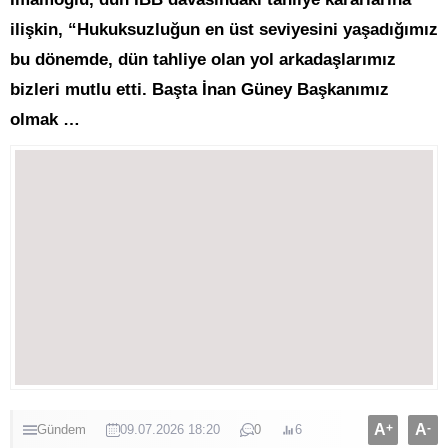
ilişkin, “Hukuksuzluğun en üst seviyesini yaşadığımız
bu dönemde, dün tahliye olan yol arkadaşlarımız
bizleri mutlu etti. Başta İnan Güney Başkanımız
olmak …
A
+
A
-
Gündem
09.07.2026 18:20
0
6