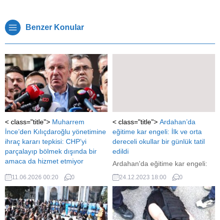
Benzer Konular
< class="title">
Muharrem
< class="title">
Ardahan’da
İnce’den Kılıçdaroğlu yönetimine
eğitime kar engeli: İlk ve orta
ihraç kararı tepkisi: CHP’yi
dereceli okullar bir günlük tatil
parçalayıp bölmek dışında bir
edildi
amaca da hizmet etmiyor
Ardahan'da eğitime kar engeli:
CHP'li Muharrem İnce, CHP
İlk ve orta dereceli okullar bir
11.06.2026 00:20
0
24.12.2023 18:00
0
milletvekillerinin kesin ihraç
günlük tatil edildi
talebiyle tedbirli olarak Yüksek
Disiplin Kuruluna sevk
edilmesine tepki gösterdi. İnce