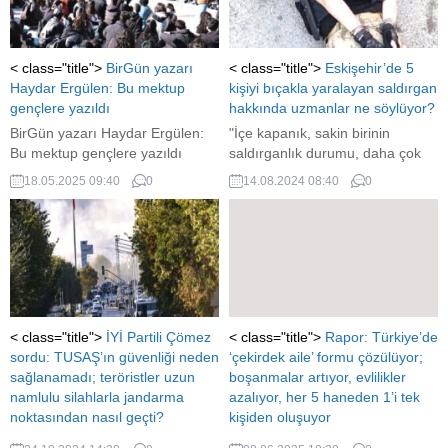
açıklamasında "Hukuka aykırı
olan, demokrasinin değer ve
ilkeleriyle bağdaşmayan ve parti
içi demokratik ...
< class="title">
BirGün yazarı
< class="title">
Eskişehir’de 5
Haydar Ergülen: Bu mektup
kişiyi bıçakla yaralayan saldırgan
gençlere yazıldı
hakkında uzmanlar ne söylüyor?
BirGün yazarı Haydar Ergülen:
"İçe kapanık, sakin birinin
Bu mektup gençlere yazıldı
saldırganlık durumu, daha çok
psikotik bir durum olduğunu
18.05.2025 09:40
0
14.08.2024 08:40
0
düşündürüyor"
< class="title">
İYİ Partili Çömez
< class="title">
Rapor: Türkiye’de
sordu: TUSAŞ’ın güvenliği neden
‘çekirdek aile’ formu çözülüyor;
sağlanamadı; teröristler uzun
boşanmalar artıyor, evlilikler
namlulu silahlarla jandarma
azalıyor, her 5 haneden 1’i tek
noktasından nasıl geçti?
kişiden oluşuyor
İYİ Partili Çömez sordu:
Rapor: Türkiye'de 'çekirdek aile'