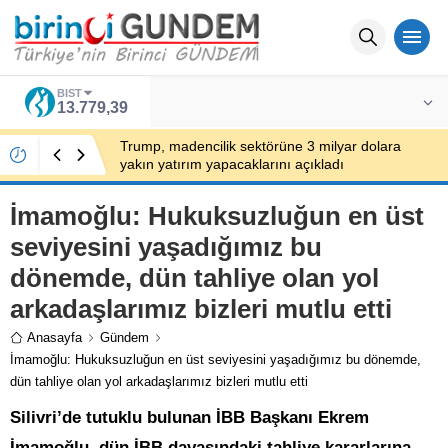
BIST
13.779,39
Trump, madencilik sektörüne 3 milyar dolara
yakın yatırım yapacaklarını açıkladı
İmamoğlu: Hukuksuzluğun en üst
seviyesini yaşadığımız bu
dönemde, dün tahliye olan yol
arkadaşlarımız bizleri mutlu etti
Anasayfa
Gündem
İmamoğlu: Hukuksuzluğun en üst seviyesini yaşadığımız bu dönemde,
dün tahliye olan yol arkadaşlarımız bizleri mutlu etti
Silivri’de tutuklu bulunan İBB Başkanı Ekrem
İmamoğlu, dün İBB davasındaki tahliye kararlarına