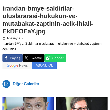
irandan-bmye-saldirilar-
uluslararasi-hukukun-ve-
mutabakat-zaptinin-acik-ihlali-
EkDFOFaY.jpg
Anasayfa
İran'dan BM'ye: Saldırılar uluslararası hukukun ve mutabakat zaptının
açık ihlali
Paylaş
Tweetle
Gönder
ABONE OL
Diğer Galeriler