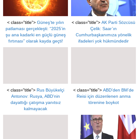
< class="title">
Güneş’te yılın
< class="title">
AK Parti Sözcüsü
patlaması gerçekleşti: “2025’in
Çelik: Saar’ın
şu ana kadarki en güçlü güneş
Cumhurbaşkanımıza yönelik
fırtınası” olarak kayda geçti!
ifadeleri yok hükmündedir
< class="title">
Rus Büyükelçi
< class="title">
ABD’den BM’de
Antonov: Rusya, ABD’nin
Reisi için düzenlenen anma
dayattığı çatışma yanıtsız
törenine boykot
kalmayacak