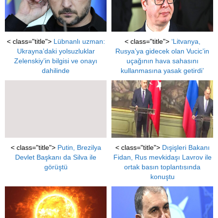
< class="title">
Lübnanlı uzman:
< class="title">
‘Litvanya,
Ukrayna’daki yolsuzluklar
Rusya’ya gidecek olan Vucic’in
Zelenskiy’in bilgisi ve onayı
uçağının hava sahasını
dahilinde
kullanmasına yasak getirdi’
< class="title">
Putin, Brezilya
< class="title">
Dışişleri Bakanı
Devlet Başkanı da Silva ile
Fidan, Rus mevkidaşı Lavrov ile
görüştü
ortak basın toplantısında
konuştu