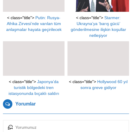
< class="title">
Putin: Rusya-
< class="title">
Starmer:
Afrika Zirvesi’nde varılan tüm
Ukrayna’ya ‘barış gücü’
anlaşmalar hayata geçirilecek
gönderilmesine ilişkin koşullar
netleşiyor
< class="title">
Japonya’da
< class="title">
Hollywood 60 yıl
turistik bölgedeki tren
sonra greve gidiyor
istasyonunda bıçaklı saldırı
Yorumlar