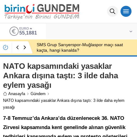
EURO
55,1881
SMS Grup Sarıyerspor-Muğlaspor maçı saat
kaçta, hangi kanalda?
NATO kapsamındaki yasaklar
Ankara dışına taştı: 3 ilde daha
eylem yasağı
Anasayfa
Gündem
NATO kapsamındaki yasaklar Ankara dışına taştı: 3 ilde daha eylem
yasağı
7-8 Temmuz’da Ankara’da düzenlenecek 36. NATO
Zirvesi kapsamında kent genelinde alınan güvenlik
tedbirleri kapsamında eylem ve protesto gösterileri