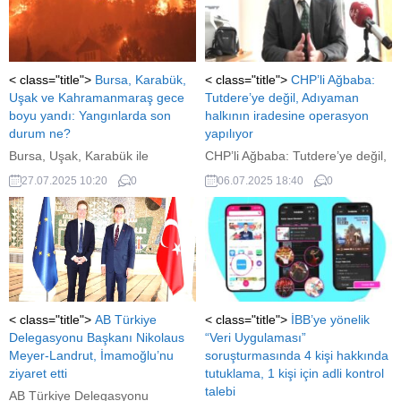
< class="title">
Bursa, Karabük,
< class="title">
CHP’li Ağbaba:
Uşak ve Kahramanmaraş gece
Tutdere’ye değil, Adıyaman
boyu yandı: Yangınlarda son
halkının iradesine operasyon
durum ne?
yapılıyor
Bursa, Uşak, Karabük ile
CHP’li Ağbaba: Tutdere’ye değil,
Kahramanmaraş'ta çıkan orman
Adıyaman halkının iradesine
27.07.2025 10:20
0
06.07.2025 18:40
0
yangınlarına karadan müdahale
operasyon yapılıyor
sürüyordu, sabahın ilk ışıklarıyla
havadan müdahale de başladı.
Bursa'daki yangının enerjisinin
azaldığı açıklandı.
< class="title">
AB Türkiye
< class="title">
İBB’ye yönelik
Delegasyonu Başkanı Nikolaus
“Veri Uygulaması”
Meyer-Landrut, İmamoğlu’nu
soruşturmasında 4 kişi hakkında
ziyaret etti
tutuklama, 1 kişi için adli kontrol
talebi
AB Türkiye Delegasyonu