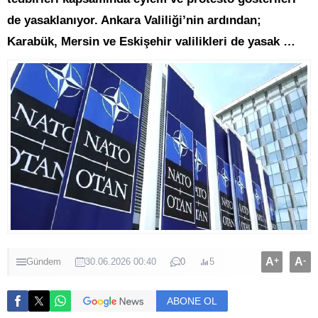
de yasaklanıyor. Ankara Valiliği’nin ardından;
Karabük, Mersin ve Eskişehir valilikleri de yasak …
A
+
A
-
Gündem
30.06.2026 00:40
0
5
ABONE OL