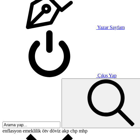
Yazar Sayfam
Çıkış Yap
enflasyon
emeklilik
ötv
döviz
akp
chp
mhp