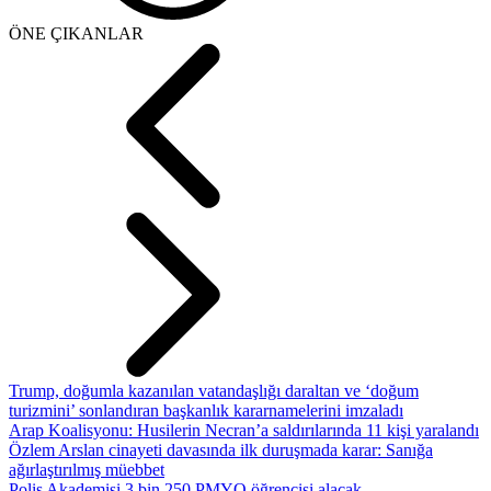
ÖNE ÇIKANLAR
Trump, doğumla kazanılan vatandaşlığı daraltan ve ‘doğum
turizmini’ sonlandıran başkanlık kararnamelerini imzaladı
Arap Koalisyonu: Husilerin Necran’a saldırılarında 11 kişi yaralandı
Özlem Arslan cinayeti davasında ilk duruşmada karar: Sanığa
ağırlaştırılmış müebbet
Polis Akademisi 3 bin 250 PMYO öğrencisi alacak