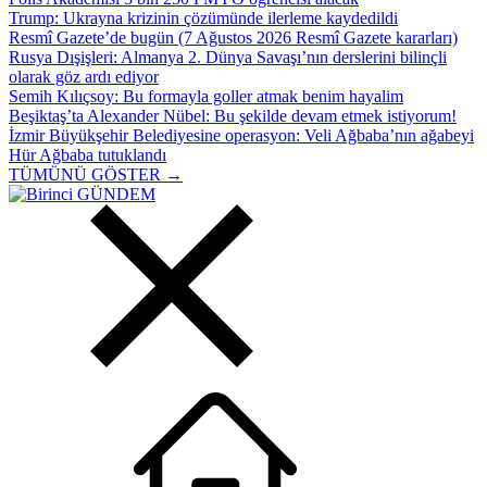
Trump: Ukrayna krizinin çözümünde ilerleme kaydedildi
Resmî Gazete’de bugün (7 Ağustos 2026 Resmî Gazete kararları)
Rusya Dışişleri: Almanya 2. Dünya Savaşı’nın derslerini bilinçli
olarak göz ardı ediyor
Semih Kılıçsoy: Bu formayla goller atmak benim hayalim
Beşiktaş’ta Alexander Nübel: Bu şekilde devam etmek istiyorum!
İzmir Büyükşehir Belediyesine operasyon: Veli Ağbaba’nın ağabeyi
Hür Ağbaba tutuklandı
TÜMÜNÜ GÖSTER →