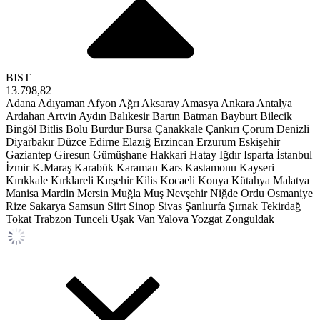
BIST
13.798,82
Adana
Adıyaman
Afyon
Ağrı
Aksaray
Amasya
Ankara
Antalya
Ardahan
Artvin
Aydın
Balıkesir
Bartın
Batman
Bayburt
Bilecik
Bingöl
Bitlis
Bolu
Burdur
Bursa
Çanakkale
Çankırı
Çorum
Denizli
Diyarbakır
Düzce
Edirne
Elazığ
Erzincan
Erzurum
Eskişehir
Gaziantep
Giresun
Gümüşhane
Hakkari
Hatay
Iğdır
Isparta
İstanbul
İzmir
K.Maraş
Karabük
Karaman
Kars
Kastamonu
Kayseri
Kırıkkale
Kırklareli
Kırşehir
Kilis
Kocaeli
Konya
Kütahya
Malatya
Manisa
Mardin
Mersin
Muğla
Muş
Nevşehir
Niğde
Ordu
Osmaniye
Rize
Sakarya
Samsun
Siirt
Sinop
Sivas
Şanlıurfa
Şırnak
Tekirdağ
Tokat
Trabzon
Tunceli
Uşak
Van
Yalova
Yozgat
Zonguldak