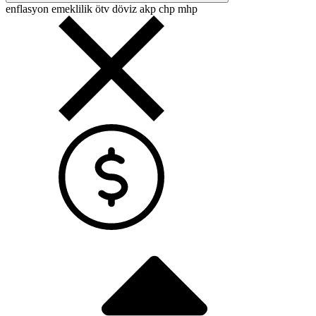
enflasyon
emeklilik
ötv
döviz
akp
chp
mhp