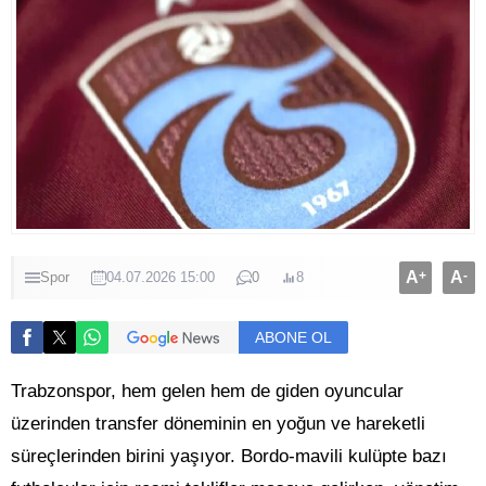
A
+
A
-
Spor
04.07.2026 15:00
0
8
ABONE OL
Trabzonspor, hem gelen hem de giden oyuncular
üzerinden transfer döneminin en yoğun ve hareketli
süreçlerinden birini yaşıyor. Bordo-mavili kulüpte bazı