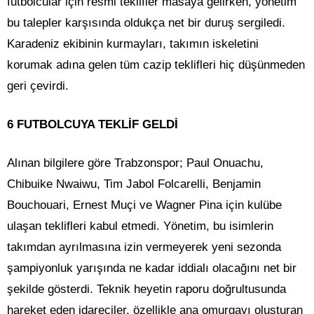
futbolcular için resmi teklifler masaya gelirken, yönetim
bu talepler karşısında oldukça net bir duruş sergiledi.
Karadeniz ekibinin kurmayları, takımın iskeletini
korumak adına gelen tüm cazip teklifleri hiç düşünmeden
geri çevirdi.
6 FUTBOLCUYA TEKLİF GELDİ
Alınan bilgilere göre Trabzonspor; Paul Onuachu,
Chibuike Nwaiwu, Tim Jabol Folcarelli, Benjamin
Bouchouari, Ernest Muçi ve Wagner Pina için kulübe
ulaşan teklifleri kabul etmedi. Yönetim, bu isimlerin
takımdan ayrılmasına izin vermeyerek yeni sezonda
şampiyonluk yarışında ne kadar iddialı olacağını net bir
şekilde gösterdi. Teknik heyetin raporu doğrultusunda
hareket eden idareciler, özellikle ana omurgayı oluşturan