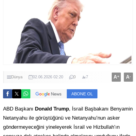
A
+
A
-
Dünya
02.06.2026 02:20
0
7
ABONE OL
ABD Başkanı
Donald Trump
, İsrail Başbakanı Benyamin
Netanyahu ile görüştüğünü ve Netanyahu’nun asker
göndermeyeceğini yineleyerek İsrail ve Hizbullah’ın