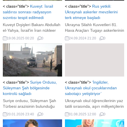
< class="title">
Kuveyt: İsrail
< class="title">
Rus yetkili:
saldırısı sonrası radyasyon
Ukraynalı askerler mevzilerini
sızıntısı tespit edilmedi
terk etmeye başladı
Kuveyt Dışişleri Bakanı Abdullah
Ukrayna Silahlı Kuvvetleri 81.
el-Yahya, İsrail'in İran nükleer
Hava Araçları Tugayı askerlerinin
tesislerine yönelik saldırısı
Donetsk Halk Cumhuriyeti’ndeki
19.06.2025 00:20
0
24.09.2024 21:20
0
sonrası herhangi bir radyasyon
(DHC) mevzilerini terk etmeye
sızıntısı tespit edilmediğini
başladıkları bildirildi.
açıkladı. Körfez ülkeleriyle
koordineli çalıştıklarını
vurgulayan Yahya, tüm
göstergelerin normal olduğunu
vurguladı.
< class="title">
Suriye Ordusu,
< class="title">
‘İngilizler,
Süleyman Şah bölgesinde
Ukraynalı okul çocuklarından
kontrolü sağladı
sabotajcı yetiştiriyor’
Suriye ordusu, Süleyman Şah
Ukraynalı okul öğrencilerinin yaz
Türbesi arazisinin bulunduğu
tatili sırasında, aşırı milliyetçilerin
Karakozak mevkisinde kontrolü
ve yabancıların gözetiminde
20.01.2026 23:40
0
01.08.2025 12:00
0
sağladı.
askeri ve ideolojik eğitimden
geçtiği, en yetenekli olanların da