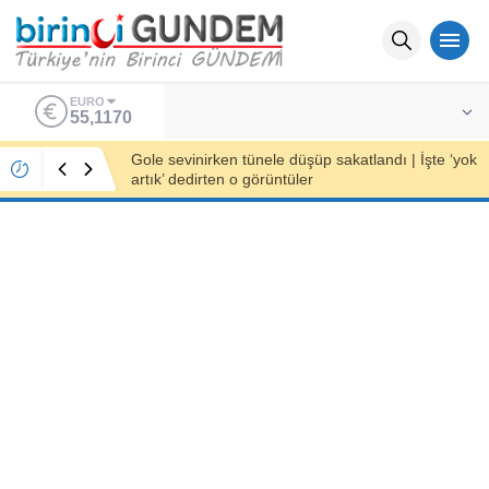
ALTIN
6.731,41
İyi Partili Karakaş’tan milletvekillerine: Ya
torunlarınız sizinle gurur duyacak ya da onları
ömür boyu taşıyacakları bir utançla
yaşatacaksınız