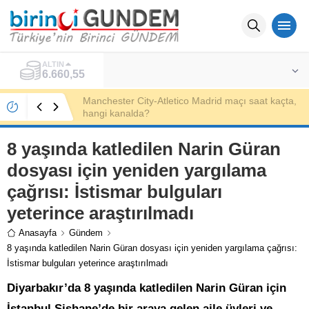
ALTIN
6.660,55
Manchester City-Atletico Madrid maçı saat kaçta,
hangi kanalda?
8 yaşında katledilen Narin Güran
dosyası için yeniden yargılama
çağrısı: İstismar bulguları
yeterince araştırılmadı
Anasayfa
Gündem
8 yaşında katledilen Narin Güran dosyası için yeniden yargılama çağrısı:
İstismar bulguları yeterince araştırılmadı
Diyarbakır’da 8 yaşında katledilen Narin Güran için
İstanbul Şişhane’de bir araya gelen aile üyleri ve