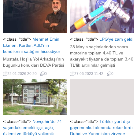
< class="title">
Mehmet Emin
< class="title">
LPG’ye zam geldi
Ekmen: Kürtler, ABD’nin
28 Mayıs seçimlerinden sonra
kendilerini sattığını hissediyor
motorine toplam 4,40 TL ve
Mustafa Hoş'la Yol Arkadaşı'nın
akaryakıt fiyatına da toplam 3,40
bugünkü konukları DEVA Partisi
TL'lik artırımlar gelmişti
Genel Başkan Yardımcısı
22.01.2026 20:20
0
27.06.2023 11:42
0
Mehmet Emin Ekmen ve Radyo
Sputnik Programcısı Serhat Ayan
oldu.
< class="title">
Nevşehir’de 74
< class="title">
Türkler yurt dışı
yaşındaki emekli işçi, aşkı,
gayrimenkul alımında rekor kırdı:
özlemi ve türküyü volkanik
Dubai ve Yunanistan zirvede