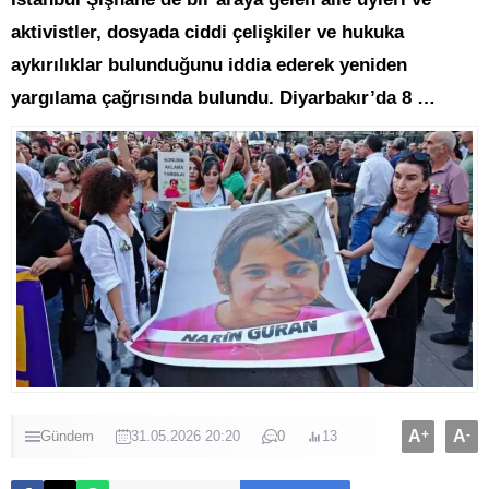
aktivistler, dosyada ciddi çelişkiler ve hukuka
aykırılıklar bulunduğunu iddia ederek yeniden
yargılama çağrısında bulundu. Diyarbakır’da 8 …
A
+
A
-
Gündem
31.05.2026 20:20
0
13