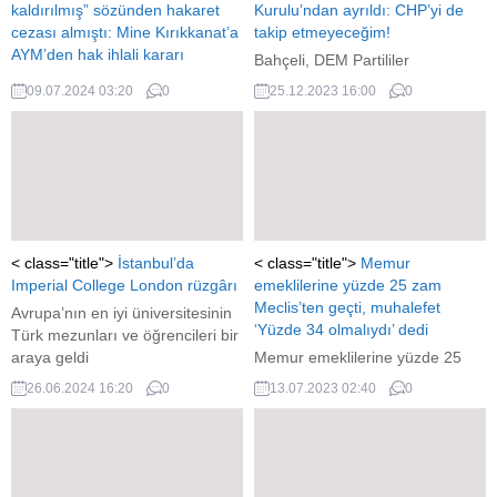
kaldırılmış” sözünden hakaret
Kurulu’ndan ayrıldı: CHP’yi de
cezası almıştı: Mine Kırıkkanat’a
takip etmeyeceğim!
AYM’den hak ihlali kararı
Bahçeli, DEM Partililer
11 yıl evvelki “Taze kaşarın
konuşurken Genel Şurası'ndan
09.07.2024 03:20
0
25.12.2023 16:00
0
programı kaldırılmış”
ayrıldı: CHP'yi de takip
kelamından hakaret cezası
etmeyeceğim!
almıştı: Mine Kırıkkanat’a
AYM’den hak ihlali kararı
< class="title">
İstanbul’da
< class="title">
Memur
Imperial College London rüzgârı
emeklilerine yüzde 25 zam
Meclis’ten geçti, muhalefet
Avrupa’nın en iyi üniversitesinin
‘Yüzde 34 olmalıydı’ dedi
Türk mezunları ve öğrencileri bir
araya geldi
Memur emeklilerine yüzde 25
zam Meclis'ten geçti, muhalefet
26.06.2024 16:20
0
13.07.2023 02:40
0
'Yüzde 34 olmalıydı' dedi