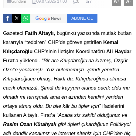
A
+
A
-
Gündem
09.07.2026 17:00
0
7
ABONE OL
Gazeteci
Fatih Altaylı
, bugünkü yazısında mutlak butlan
kararıyla “tedbiren” CHP’de göreve getirilen
Kemal
Kılıçdaroğlu
CHP’sinin İletişim Koordinatörü
Ali Haydar
Fırat
‘a yüklendi.
“Bir ara Kılıçdaroğlu’na kızmış, Özgür
Özel’e yanlamıştı. Yüz bulamamıştı. Şimdi yeniden
Kılıçdaroğlucu olmuş. Haklı da, Kılıçdaroğlucu olmasa
cacık olamazdı. Şimdi de kayyum olunca cacık oldu mu
olmadı mı tartışmalı ama en azından kendini yeniden
ortaya atmış oldu. Bu bile kâr bu tipler için”
ifadelerini
kullanan Altaylı, Fırat’a
“Acaba siz sahibi olduğunuz ve
Rasim Ozan Kütahyalı
gibi tipleri çıkardığınız Politikyol
adlı dandik kanalınız ve internet siteniz için CHP’den hiç