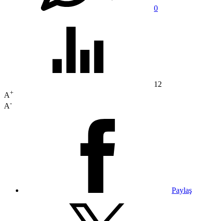
0
12
+
A
-
A
Paylaş