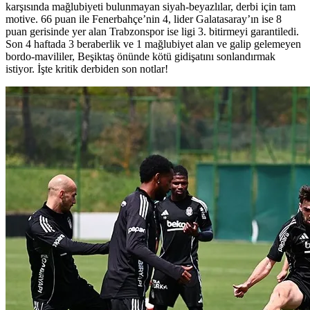
karşısında mağlubiyeti bulunmayan siyah-beyazlılar, derbi için tam
motive. 66 puan ile Fenerbahçe’nin 4, lider Galatasaray’ın ise 8
puan gerisinde yer alan Trabzonspor ise ligi 3. bitirmeyi garantiledi.
Son 4 haftada 3 beraberlik ve 1 mağlubiyet alan ve galip gelemeyen
bordo-mavililer, Beşiktaş önünde kötü gidişatını sonlandırmak
istiyor. İşte kritik derbiden son notlar!