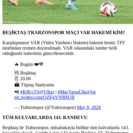
BEŞİKTAŞ-TRABZONSPOR
MAÇI VAR HAKEMİ KİM?
Karşılaşmanın VAR (Video Yardımcı Hakem) hakemi henüz TFF
tarafından resmen duyurulmadı. VAR odasındaki isimler belli
olduğunda haberimiz güncellenecektir.
🔥 Bugün ❤️💙
🆚 Beşiktaş
⏰ 20.00
🏟 Tüpraş Stadyumu
📲
#BJKvTS
@Ulker
|
#MaçVarsaÜlkerVar
pic.twitter.com/QZFgYN9HUB
— Trabzonspor (@Trabzonspor)
May 8, 2026
TÜM KULVARLARDA 143. RANDEVU
Beşiktaş ile Trabzonspor, müsabakayla birlikte tüm kulvarlarda 143.
kez rakip olacak. Geride kalan 142 maçta Beşiktaş 57, Trabzonspor