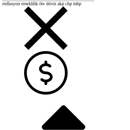
enflasyon
emeklilik
ötv
döviz
akp
chp
mhp