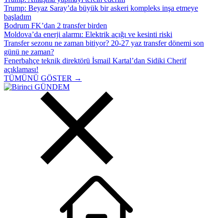
Trump: Beyaz Saray’da büyük bir askeri kompleks inşa etmeye
başladım
Bodrum FK’dan 2 transfer birden
Moldova’da enerji alarmı: Elektrik açığı ve kesinti riski
Transfer sezonu ne zaman bitiyor? 20-27 yaz transfer dönemi son
günü ne zaman?
Fenerbahçe teknik direktörü İsmail Kartal’dan Sidiki Cherif
açıklaması!
TÜMÜNÜ GÖSTER →