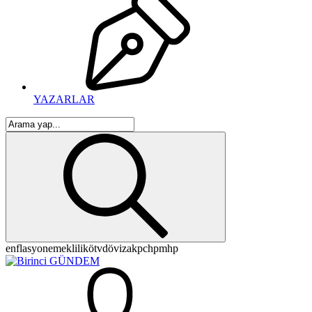
YAZARLAR
enflasyon
emeklilik
ötv
döviz
akp
chp
mhp