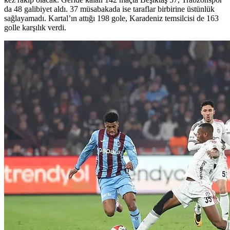
da 48 galibiyet aldı. 37 müsabakada ise taraflar birbirine üstünlük
sağlayamadı. Kartal’ın attığı 198 gole, Karadeniz temsilcisi de 163
golle karşılık verdi.