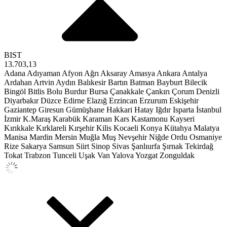
BIST
13.703,13
Adana
Adıyaman
Afyon
Ağrı
Aksaray
Amasya
Ankara
Antalya
Ardahan
Artvin
Aydın
Balıkesir
Bartın
Batman
Bayburt
Bilecik
Bingöl
Bitlis
Bolu
Burdur
Bursa
Çanakkale
Çankırı
Çorum
Denizli
Diyarbakır
Düzce
Edirne
Elazığ
Erzincan
Erzurum
Eskişehir
Gaziantep
Giresun
Gümüşhane
Hakkari
Hatay
Iğdır
Isparta
İstanbul
İzmir
K.Maraş
Karabük
Karaman
Kars
Kastamonu
Kayseri
Kırıkkale
Kırklareli
Kırşehir
Kilis
Kocaeli
Konya
Kütahya
Malatya
Manisa
Mardin
Mersin
Muğla
Muş
Nevşehir
Niğde
Ordu
Osmaniye
Rize
Sakarya
Samsun
Siirt
Sinop
Sivas
Şanlıurfa
Şırnak
Tekirdağ
Tokat
Trabzon
Tunceli
Uşak
Van
Yalova
Yozgat
Zonguldak