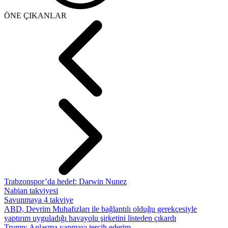
ÖNE ÇIKANLAR
Trabzonspor’da hedef: Darwin Nunez
Nabian takviyesi
Savunmaya 4 takviye
ABD, Devrim Muhafızları ile bağlantılı olduğu gerekçesiyle
yaptırım uyguladığı havayolu şirketini listeden çıkardı
Trump: Anlaşma yapmayı tercih ederim