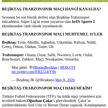
BEŞİKTAŞ-TRABZONSPOR
MAÇI HANGİ KANALDA?
Sezonun bu son büyük derbisi olan Beşiktaş-Trabzonspor
mücadelesi, Süper Lig’in resmi yayıncısı olan
beIN Sports 2
ekranlarından canlı olarak yayınlanacak.
BEŞİKTAŞ-TRABZONSPOR
MAÇI MUHTEMEL 11’LER
Beşiktaş:
Ersin, Murillo, Agbadou, Uduokhai, Rıdvan, Ndidi,
Cerny, Orkun, Olaitan, Toure, Oh
Trabzonspor:
Onana, Ozan, Salih, Nwaiwu, Lovik, Oulai,
Bouchouari, Zubkov, Muçi, Nwakaeme, Onuachu
Maç günü. 🦅
#BurasıBeşiktaş
|
#BJKvTS
pic.twitter.com/NBZJ24jY9h
— Beşiktaş JK (@Besiktas)
May 8, 2026
BEŞİKTAŞ-TRABZONSPOR
MAÇI HAKEMİ KİM?
Türkiye Futbol Federasyonu (TFF), bu kritik maçı yönetmesi için
tecrübeli hakem
Oğuzhan Çakır
‘ı görevlendirdi. Çakır’ın
yardımcılıklarını Anıl Usta ve Bersan Duran yapacak. Karşılaşmanın