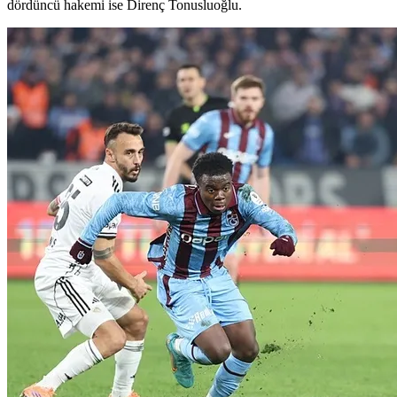
dördüncü hakemi ise Direnç Tonusluoğlu.