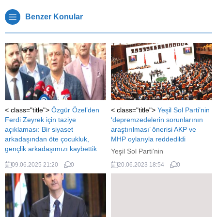
Benzer Konular
< class="title">
Özgür Özel’den
< class="title">
Yeşil Sol Parti’nin
Ferdi Zeyrek için taziye
‘depremzedelerin sorunlarının
açıklaması: Bir siyaset
araştırılması’ önerisi AKP ve
arkadaşından öte çocukluk,
MHP oylarıyla reddedildi
gençlik arkadaşımızı kaybettik
Yeşil Sol Parti'nin
Özgür Özel'den Ferdi Zeyrek için
'depremzedelerin meselelerinin
09.06.2025 21:20
0
20.06.2023 18:54
0
taziye açıklaması: Bir siyaset
araştırılması' önerisi AKP ve
arkadaşından öte çocukluk,
MHP oylarıyla reddedildi
gençlik arkadaşımızı kaybettik