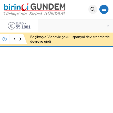
EURO
55,1881
Beşiktaş’a Vlahovic şoku! İspanyol devi transferde
devreye girdi