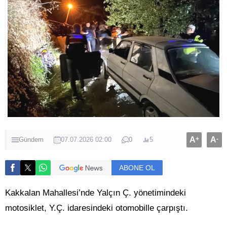
A
+
A
-
Gündem
07.07.2026 02:00
0
5
ABONE OL
Kakkalan Mahallesi’nde Yalçın Ç. yönetimindeki
motosiklet, Y.Ç. idaresindeki otomobille çarpıştı.