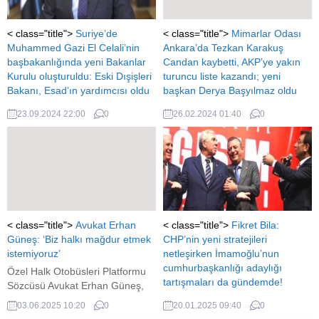
< class="title">
Suriye’de
< class="title">
Mimarlar Odası
Muhammed Gazi El Celali’nin
Ankara’da Tezkan Karakuş
başbakanlığında yeni Bakanlar
Candan kaybetti, AKP’ye yakın
Kurulu oluşturuldu: Eski Dışişleri
turuncu liste kazandı; yeni
Bakanı, Esad’ın yardımcısı oldu
başkan Derya Başyılmaz oldu
Suriye'de Muhammed Gazi El
Mimarlar Odası Ankara'da
23.09.2024 22:00
0
26.02.2024 01:40
0
Celali'nin başbakanlığında yeni
Tezkan Karakuş Candan
Bakanlar Kurulu oluşturuldu: Eski
kaybetti, AKP'ye yakın turuncu
Dışişleri Bakanı, Esad'ın
liste kazandı; yeni başkan Derya
yardımcısı oldu
Başyılmaz oldu
< class="title">
Avukat Erhan
< class="title">
Fikret Bila:
Güneş: ‘Biz halkı mağdur etmek
CHP’nin yeni stratejileri
istemiyoruz’
netleşirken İmamoğlu’nun
cumhurbaşkanlığı adaylığı
Özel Halk Otobüsleri Platformu
tartışmaları da gündemde!
Sözcüsü Avukat Erhan Güneş,
Radyo Sputnik’te yayınlanan Ali
"Mansur Yavaş da yapılan
03.06.2025 10:20
0
20.01.2025 09:40
0
Çağatay’la Seyir Hali
anketler de Cumhurbaşkanı