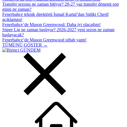
Transfer sezonu ne zaman bitiyor? 20-27 yaz transfer dönemi son
günü ne zaman?
Fenerbahçe teknik direktörü İsmail Kartal’dan Sidiki Cherif
açıklaması!
Fenerbahçe’de Mason Greenwood: Daha iyi olacağım!
Süper Lig ne zaman başlıyor? 2026-2027 yeni sezon ne zaman
başlayacak?
Fenerbahçe’de Mason Greenwood siftah yaptı!
TÜMÜNÜ GÖSTER →