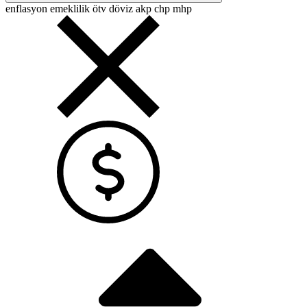
enflasyon
emeklilik
ötv
döviz
akp
chp
mhp