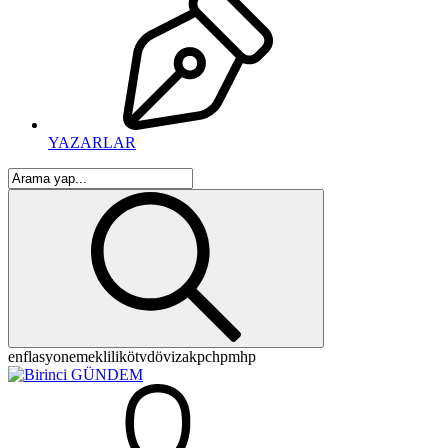
YAZARLAR
enflasyon
emeklilik
ötv
döviz
akp
chp
mhp