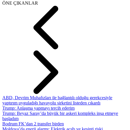
ÖNE ÇIKANLAR
ABD, Devrim Muhafızları ile bağlantılı olduğu gerekçesiyle
yaptırım uyguladığı havayolu şirketini listeden çıkardı
Trump: Anlaşma yapmayı tercih ederim
Trump: Beyaz Saray’da büyük bir askeri kompleks inşa etmeye
başladım
Bodrum FK’dan 2 transfer birden
Moldova’da enerji alarmı: Elektrik açığı ve kesinti riski