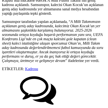
Kupası’nda mücadele edecek A Milli Futbol Takımı’nın geniş
kadrosu açıklandı. Samsunspor, kalecisi Okan Kocuk’un açıklanan
geniş aday kadrosunda yer almamasına sanal medya hesabından
yaptığı paylaşımla tepki gösterdi.
Samsunspor tarafından yapılan açıklamada, “
A Milli Takımımızın
açıklanan geniş aday kadrosunda, kalecimiz Okan Kocuk’un yer
almamasını şaşkınlıkla karşılamış bulunuyoruz. 2025-2026
sezonunda ortaya koyduğu başarılı performansın yanı sıra, UEFA
Konferans Ligi’nde en çok maçta kalesini gole kapatan (clean
sheet) kaleci istatistiğine ulaşan sporcumuz Okan’ın, Milli Takım
aday kadrosunda değerlendirilmemesi futbol kamuoyunda da soru
işaretleri oluşturmuştur. Ancak inanıyoruz ki ortaya koyduğu
performans ve duruş, er ya da geç hak ettiği değeri görecektir.
Çalışmaya, üretmeye ve gelişmeye devam
” ifadelerine yer verdi.
ETİKETLER:
Kadrosu