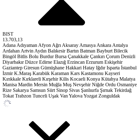
BIST
13.703,13
Adana
Adıyaman
Afyon
Ağrı
Aksaray
Amasya
Ankara
Antalya
Ardahan
Artvin
Aydın
Balıkesir
Bartın
Batman
Bayburt
Bilecik
Bingöl
Bitlis
Bolu
Burdur
Bursa
Çanakkale
Çankırı
Çorum
Denizli
Diyarbakır
Düzce
Edirne
Elazığ
Erzincan
Erzurum
Eskişehir
Gaziantep
Giresun
Gümüşhane
Hakkari
Hatay
Iğdır
Isparta
İstanbul
İzmir
K.Maraş
Karabük
Karaman
Kars
Kastamonu
Kayseri
Kırıkkale
Kırklareli
Kırşehir
Kilis
Kocaeli
Konya
Kütahya
Malatya
Manisa
Mardin
Mersin
Muğla
Muş
Nevşehir
Niğde
Ordu
Osmaniye
Rize
Sakarya
Samsun
Siirt
Sinop
Sivas
Şanlıurfa
Şırnak
Tekirdağ
Tokat
Trabzon
Tunceli
Uşak
Van
Yalova
Yozgat
Zonguldak