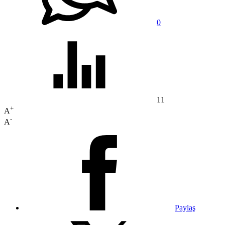
0
11
+
A
-
A
Paylaş