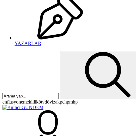
YAZARLAR
enflasyon
emeklilik
ötv
döviz
akp
chp
mhp