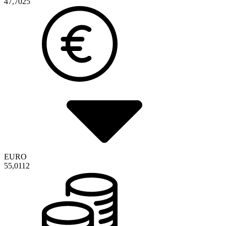
47,7025
EURO
55,0112