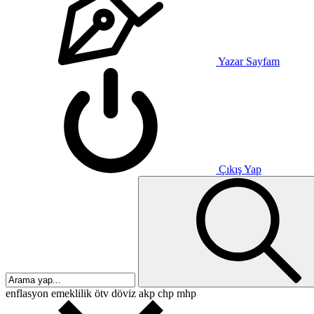
Yazar Sayfam
Çıkış Yap
enflasyon
emeklilik
ötv
döviz
akp
chp
mhp