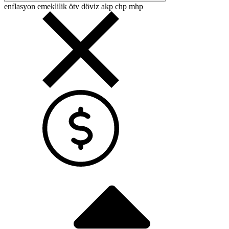
enflasyon
emeklilik
ötv
döviz
akp
chp
mhp