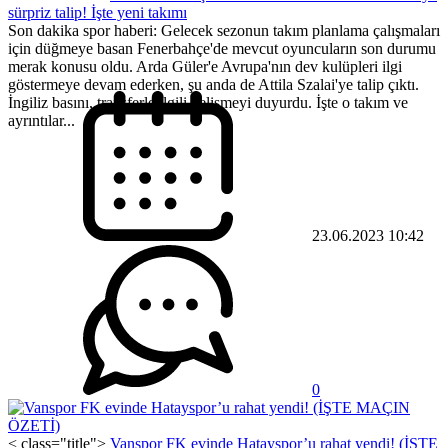
sürpriz talip! İşte yeni takımı
Son dakika spor haberi: Gelecek sezonun takım planlama çalışmaları
için düğmeye basan Fenerbahçe'de mevcut oyuncuların son durumu
merak konusu oldu. Arda Güler'e Avrupa'nın dev kulüpleri ilgi
göstermeye devam ederken, şu anda de Attila Szalai'ye talip çıktı.
İngiliz basını, transferle ilgili gelişmeyi duyurdu. İşte o takım ve
ayrıntılar...
23.06.2023 10:42
0
< class="title">
Vanspor FK evinde Hatayspor’u rahat yendi! (İŞTE