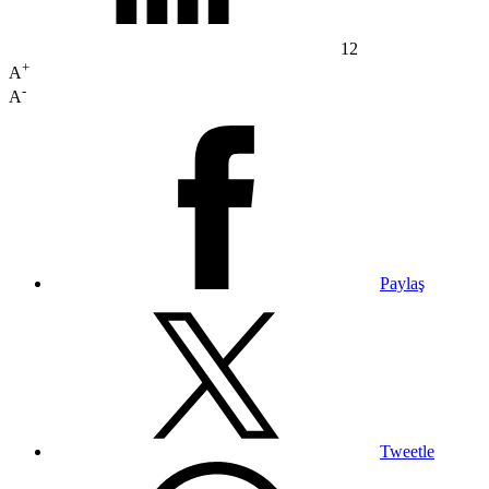
12
+
A
-
A
Paylaş
Tweetle