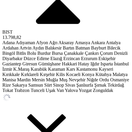
BIST
13.798,82
Adana
Adıyaman
Afyon
Ağrı
Aksaray
Amasya
Ankara
Antalya
Ardahan
Artvin
Aydın
Balıkesir
Bartın
Batman
Bayburt
Bilecik
Bingöl
Bitlis
Bolu
Burdur
Bursa
Çanakkale
Çankırı
Çorum
Denizli
Diyarbakır
Düzce
Edirne
Elazığ
Erzincan
Erzurum
Eskişehir
Gaziantep
Giresun
Gümüşhane
Hakkari
Hatay
Iğdır
Isparta
İstanbul
İzmir
K.Maraş
Karabük
Karaman
Kars
Kastamonu
Kayseri
Kırıkkale
Kırklareli
Kırşehir
Kilis
Kocaeli
Konya
Kütahya
Malatya
Manisa
Mardin
Mersin
Muğla
Muş
Nevşehir
Niğde
Ordu
Osmaniye
Rize
Sakarya
Samsun
Siirt
Sinop
Sivas
Şanlıurfa
Şırnak
Tekirdağ
Tokat
Trabzon
Tunceli
Uşak
Van
Yalova
Yozgat
Zonguldak