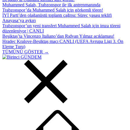
Muhammed Salah, Trabzonspor ile ilk antrenmanında
Trabzonspor’da Muhammed Salah için görkemli tören!
İYİ Parti’den olağanüstü toplantı çağrısı: Süreç yasası teklifi
Anayasa’ya aykırı
Trabzonspor’un yeni transferi Muhammed Salah için imza töreni
düzenleniyor | CANLI
Beşiktaş’ta Vincenzo Italiano’dan Rıdvan Yılmaz açıklaması!
Hradec Kralove-Beşiktaş maçı CANLI (UEFA Avrupa Ligi 3. Ön
Eleme Turu)
TÜMÜNÜ GÖSTER →