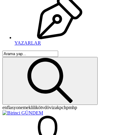
YAZARLAR
enflasyon
emeklilik
ötv
döviz
akp
chp
mhp