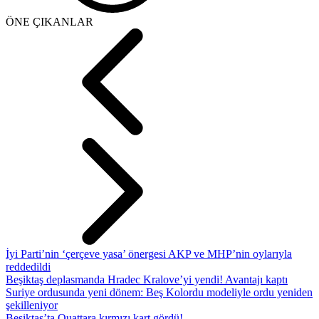
ÖNE ÇIKANLAR
İyi Parti’nin ‘çerçeve yasa’ önergesi AKP ve MHP’nin oylarıyla
reddedildi
Beşiktaş deplasmanda Hradec Kralove’yi yendi! Avantajı kaptı
Suriye ordusunda yeni dönem: Beş Kolordu modeliyle ordu yeniden
şekilleniyor
Beşiktaş’ta Ouattara kırmızı kart gördü!