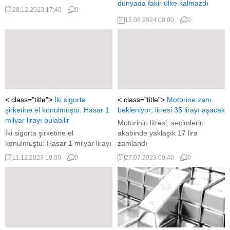
dünyada fakir ülke kalmazdı
28.12.2023 17:40
0
AKP'li Zeybekçi'nin emeklilerle
15.08.2024 00:00
0
ilgili sözleri tepki topladı:
Emekliye 25 bin lira verilerek
çözülse dünyada yoksul ülke
kalmazdı
< class="title">
İki sigorta
< class="title">
Motorine zam
şirketine el konulmuştu: Hasar 1
bekleniyor; litresi 35 lirayı aşacak
milyar lirayı bulabilir
Motorinin litresi, seçimlerin
İki sigorta şirketine el
akabinde yaklaşık 17 lira
konulmuştu: Hasar 1 milyar lirayı
zamlandı
bulabilir
11.12.2023 19:00
0
27.07.2023 09:40
0