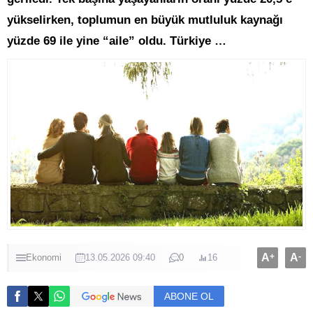
yükselirken, toplumun en büyük mutluluk kaynağı
yüzde 69 ile yine “aile” oldu. Türkiye …
A
+
A
-
Ekonomi
13.05.2026 09:40
0
16
ABONE OL