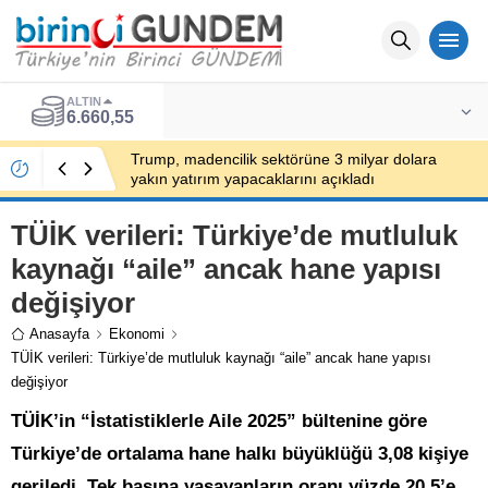
ALTIN
6.660,55
Trump, madencilik sektörüne 3 milyar dolara
yakın yatırım yapacaklarını açıkladı
TÜİK verileri: Türkiye’de mutluluk
kaynağı “aile” ancak hane yapısı
değişiyor
Anasayfa
Ekonomi
TÜİK verileri: Türkiye’de mutluluk kaynağı “aile” ancak hane yapısı
değişiyor
TÜİK’in “İstatistiklerle Aile 2025” bültenine göre
Türkiye’de ortalama hane halkı büyüklüğü 3,08 kişiye
geriledi. Tek başına yaşayanların oranı yüzde 20,5’e